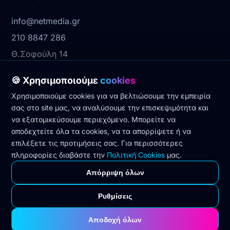
info@netmedia.gr
210 8847 286
Θ.Σοφούλη 14
Αθήνα, 17342
🍪 Χρησιμοποιούμε
cookies
Χρησιμοποιούμε cookies για να βελτιώσουμε την εμπειρία
Νομικά
σας στο site μας, να αναλύσουμε την επισκεψιμότητα και
να εξατομικεύσουμε περιεχόμενο. Μπορείτε να
Πολιτική Απορρήτου
αποδεχτείτε όλα τα cookies, να τα απορρίψετε ή να
επιλέξετε τις προτιμήσεις σας. Για περισσότερες
Όροι Χρήσης
πληροφορίες διαβάστε την
Πολιτική Cookies
μας.
Πολιτική Cookies
Απόρριψη όλων
Ρυθμίσεις
© 2026 NETMEDIA. Όλα τα δικαιώματα
Αποδοχή όλων
διατηρούνται.